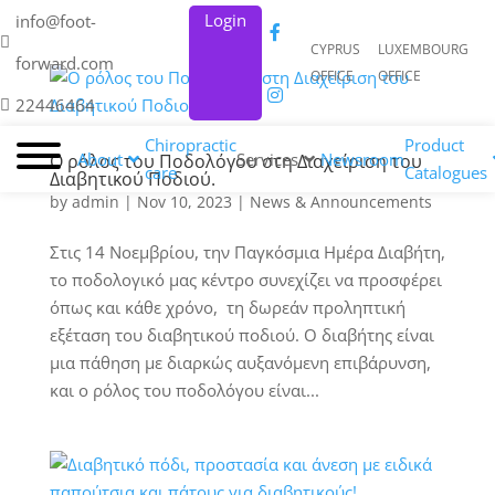
Login
info@foot-
CYPRUS
LUXEMBOURG
forward.com
OFFICE
OFFICE
22446464
Chiropractic
Product
About
Services
Newsroom
Ο ρόλος του Ποδολόγου στη Διαχείριση του
care
Catalogues
Διαβητικού Ποδιού.
by
admin
|
Nov 10, 2023
|
News & Announcements
Στις 14 Νοεμβρίου, την Παγκόσμια Ημέρα Διαβήτη,
το ποδολογικό μας κέντρο συνεχίζει να προσφέρει
όπως και κάθε χρόνο, τη δωρεάν προληπτική
εξέταση του διαβητικού ποδιού. Ο διαβήτης είναι
μια πάθηση με διαρκώς αυξανόμενη επιβάρυνση,
και ο ρόλος του ποδολόγου είναι...