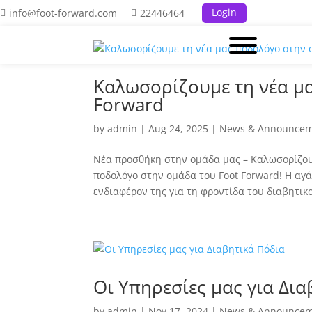
Login
info@foot-forward.com
22446464
Καλωσορίζουμε τη νέα μ
Forward
by
admin
|
Aug 24, 2025
|
News & Announcem
Νέα προσθήκη στην ομάδα μας – Καλωσορίζου
ποδολόγο στην ομάδα του Foot Forward! Η αγάπ
ενδιαφέρον της για τη φροντίδα του διαβητικο
Οι Υπηρεσίες μας για Δι
by
admin
|
Nov 17, 2024
|
News & Announcem