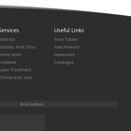
Services
Useful Links
Arthritis
Time Tables
Diabetic Foot Clinic
Foot Forward
Home Visits
Newsroom
Footwear
Catalogue
Laser Treatment
Chiropractic care