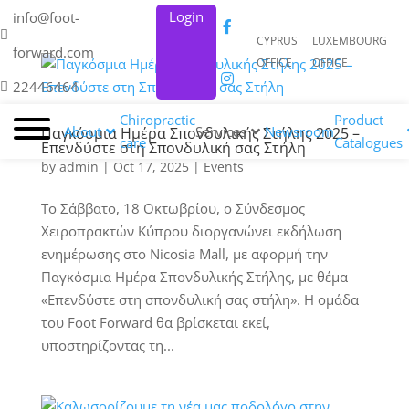
Login
info@foot-
CYPRUS
LUXEMBOURG
forward.com
OFFICE
OFFICE
22446464
Chiropractic
Product
About
Services
Newsroom
Παγκόσμια Ημέρα Σπονδυλικής Στήλης 2025 –
care
Catalogues
Επενδύστε στη Σπονδυλική σας Στήλη
by
admin
|
Oct 17, 2025
|
Events
Το Σάββατο, 18 Οκτωβρίου, ο Σύνδεσμος
Χειροπρακτών Κύπρου διοργανώνει εκδήλωση
ενημέρωσης στο Nicosia Mall, με αφορμή την
Παγκόσμια Ημέρα Σπονδυλικής Στήλης, με θέμα
«Επενδύστε στη σπονδυλική σας στήλη». Η ομάδα
του Foot Forward θα βρίσκεται εκεί,
υποστηρίζοντας τη...