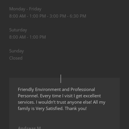
Monday - Friday
8:00 AM - 1:00 PM - 3:00 PM - 6:30 PM
Suturday
8:00 AM - 1:00 PM
Sunday
Closed
Friendly Environment and Professional
Personnel. Every time I visit I get excellent
services. I wouldn’t trust anyone else! All my
family is Very Satisfied. Thank you!
Andreas M.