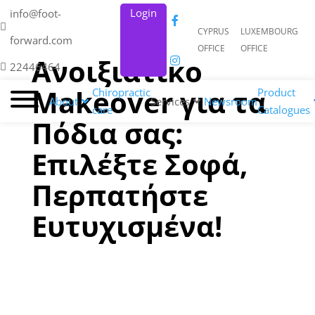
Login
info@foot-
CYPRUS
LUXEMBOURG
forward.com
OFFICE
OFFICE
Ανοιξιάτικο
22446464
Makeover για τα
Chiropractic
Product
About
Services
Newsroom
care
Catalogues
Πόδια σας:
Επιλέξτε Σοφά,
Περπατήστε
Ευτυχισμένα!