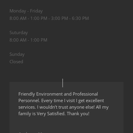
Monday - Friday
8:00 AM - 1:00 PM - 3:00 PM - 6:30 PM
Suturday
8:00 AM - 1:00 PM
Sunday
Closed
Friendly Environment and Professional
Personnel. Every time I visit I get excellent
services. I wouldn’t trust anyone else! All my
family is Very Satisfied. Thank you!